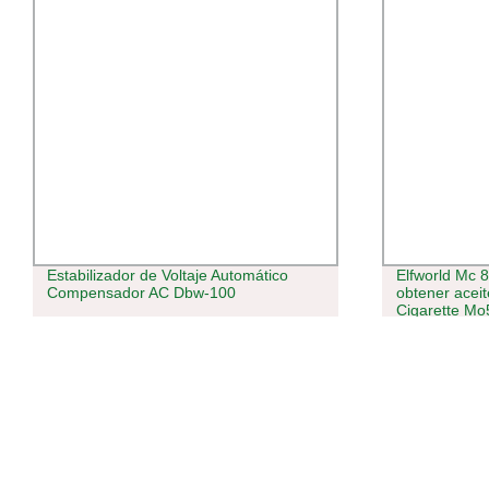
Estabilizador de Voltaje Automático
Elfworld Mc 
Compensador AC Dbw-100
obtener aceit
Cigarette Mo
Vaporizer Prec
electrónico 
desechable